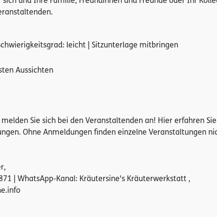
r sich und Ihre Familie, Freundinnen und Freunde oder Ihr Koll
eranstaltenden.
 Schwierigkeitsgrad: leicht | Sitzunterlage mitbringen
sten Aussichten
te melden Sie sich bei den Veranstaltenden an! Hier erfahren Si
ngen. Ohne Anmeldungen finden einzelne Veranstaltungen ni
r,
871 | WhatsApp-Kanal: Kräutersine's Kräuterwerkstatt ,
e.info