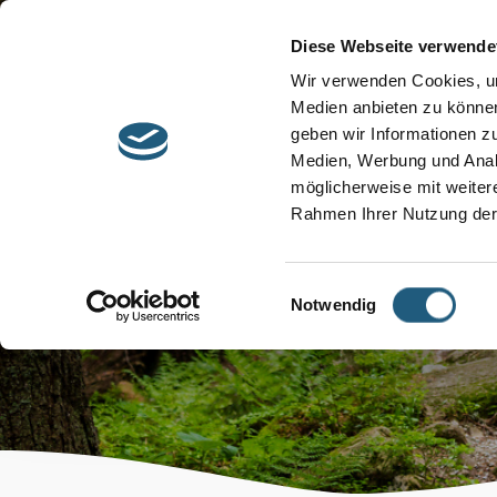
Start
Barrierefreiheit
Leichte Sprache
Diese Webseite verwende
Entdecken &
Besuchen &
Wir verwenden Cookies, um
Informieren
Genießen
Medien anbieten zu können
geben wir Informationen z
Medien, Werbung und Analy
möglicherweise mit weiter
Rahmen Ihrer Nutzung der
Veranstaltun
Einwilligungsauswahl
Notwendig