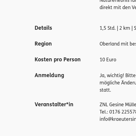
Naturerlebnis fü
direkt mit den V
Details
1,5 Std. | 2 km |
Region
Oberland mit be
Kosten pro Person
10 Euro
Anmeldung
Ja, wichtig! Bit
mögliche Änderu
statt.
Veranstalter*in
ZNL Gesine Mülle
Tel.: 0176 22557
info@kraeutersin