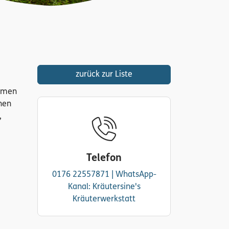
zurück zur Liste
ommen
nen
,
Telefon
0176 22557871 | WhatsApp-
Kanal: Kräutersine's
Kräuterwerkstatt