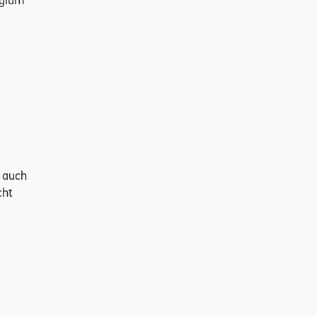
egium
e auch
cht