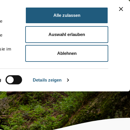
Alle zulassen
le
Auswahl erlauben
le
sie im
Ablehnen
g
Details zeigen