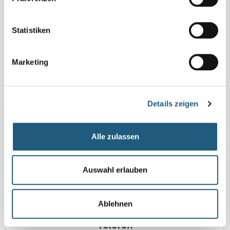
Anmeldung
Ja, wichtig! Bitte melden Sie sich bei den Veranstaltenden
Statistiken
an! Hier erfahren Sie auch mögliche Änderungen. Ohne
Anmeldungen finden einzelne Veranstaltungen nicht statt.
Marketing
Veranstalter*in
ZNL Gesine Müller,
Tel.: 0176 22557871 | WhatsApp-Kanal: Kräutersine's
Details zeigen
Kräuterwerkstatt ,
info@kraeutersine.info
Alle zulassen
zurück zur Liste
Auswahl erlauben
Ablehnen
Telefon