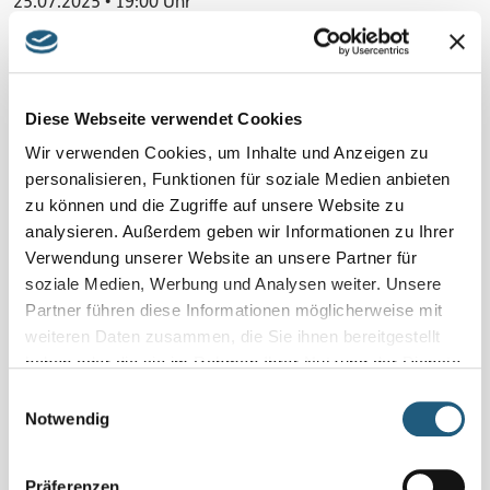
25.07.2025 • 19:00 Uhr
Veranstaltung verpasst?
Schauen Sie unter
„Naturpark-Erlebnisse und -Angebote“
und vereinbaren Sie Ihr Naturerlebnis für sich und Ihre
Diese Webseite verwendet Cookies
Familie, Freundinnen und Freunde oder Ihr Kollegium
Wir verwenden Cookies, um Inhalte und Anzeigen zu
direkt mit den Veranstaltenden.
personalisieren, Funktionen für soziale Medien anbieten
zu können und die Zugriffe auf unsere Website zu
analysieren. Außerdem geben wir Informationen zu Ihrer
Details
Verwendung unserer Website an unsere Partner für
1,5 Std. | 2 km | Schwierigkeitsgrad: leicht | Sitzunterlage
soziale Medien, Werbung und Analysen weiter. Unsere
mitbringen
Partner führen diese Informationen möglicherweise mit
weiteren Daten zusammen, die Sie ihnen bereitgestellt
Region
haben oder die sie im Rahmen Ihrer Nutzung der Dienste
Oberland mit besten Aussichten
gesammelt haben.
Einwilligungsauswahl
Notwendig
Kosten pro Person
10 Euro
Präferenzen