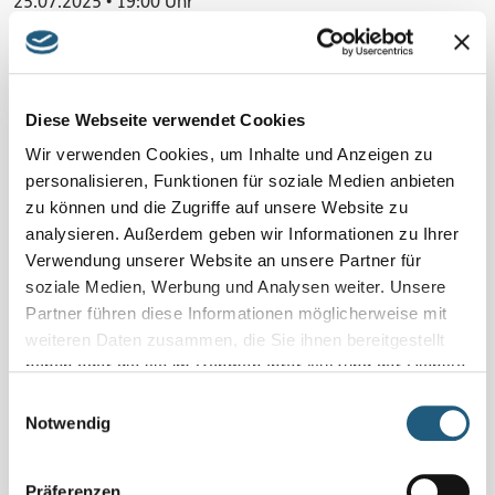
25.07.2025 • 19:00 Uhr
Veranstaltung verpasst?
Schauen Sie unter
„Naturpark-Erlebnisse und -Angebote“
und vereinbaren Sie Ihr Naturerlebnis für sich und Ihre
Diese Webseite verwendet Cookies
Familie, Freundinnen und Freunde oder Ihr Kollegium
Wir verwenden Cookies, um Inhalte und Anzeigen zu
direkt mit den Veranstaltenden.
personalisieren, Funktionen für soziale Medien anbieten
zu können und die Zugriffe auf unsere Website zu
analysieren. Außerdem geben wir Informationen zu Ihrer
Details
Verwendung unserer Website an unsere Partner für
1,5 Std. | 2 km | Schwierigkeitsgrad: leicht | Sitzunterlage
soziale Medien, Werbung und Analysen weiter. Unsere
mitbringen
Partner führen diese Informationen möglicherweise mit
weiteren Daten zusammen, die Sie ihnen bereitgestellt
Region
haben oder die sie im Rahmen Ihrer Nutzung der Dienste
Oberland mit besten Aussichten
gesammelt haben.
Einwilligungsauswahl
Notwendig
Kosten pro Person
10 Euro
Präferenzen