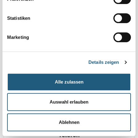
Anmeldung
Ja, wichtig! Bitte melden Sie sich bei den Veranstaltenden
Statistiken
an! Hier erfahren Sie auch mögliche Änderungen. Ohne
Anmeldungen finden einzelne Veranstaltungen nicht statt.
Marketing
Veranstalter*in
ZNL Gesine Müller,
Tel.: 0176 22557871 | WhatsApp-Kanal: Kräutersine's
Details zeigen
Kräuterwerkstatt ,
info@kraeutersine.info
Alle zulassen
zurück zur Liste
Auswahl erlauben
Ablehnen
Telefon