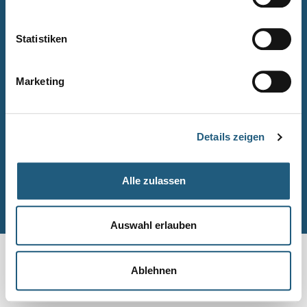
Naturpark-Quiz
Barrierefreiheitserklärung
Statistiken
Leichte Sprache
Suche
Marketing
Impressum
Datenschutz
Details zeigen
Sitemap
Alle zulassen
© Naturpark-Verwaltung 2026
Auswahl erlauben
Ablehnen