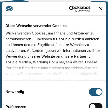
Naturpark Thüringer Schiefergebirge/Obere Saale
Wurzbacher Straße 16
Diese Webseite verwendet Cookies
07338 Leutenberg
Wir verwenden Cookies, um Inhalte und Anzeigen zu
personalisieren, Funktionen für soziale Medien anbieten
Telefon: 0361 573925090
zu können und die Zugriffe auf unsere Website zu
E-Mail: naturpark.schiefergebirge
@nnl.thueringen.de
analysieren. Außerdem geben wir Informationen zu Ihrer
Instagram
Verwendung unserer Website an unsere Partner für
soziale Medien, Werbung und Analysen weiter. Unsere
Partner führen diese Informationen möglicherweise mit
Kontakt
weiteren Daten zusammen, die Sie ihnen bereitgestellt
Newsletter bestellen
haben oder die sie im Rahmen Ihrer Nutzung der Dienste
gesammelt haben.
Infomaterial
Einwilligungsauswahl
Notwendig
Veranstaltungen
Projekte
Präferenzen