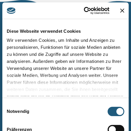
Naturpark Thüringer Schiefergebirge/Obere Saale
Wurzbacher Straße 16
Diese Webseite verwendet Cookies
07338 Leutenberg
Wir verwenden Cookies, um Inhalte und Anzeigen zu
personalisieren, Funktionen für soziale Medien anbieten
Telefon: 0361 573925090
zu können und die Zugriffe auf unsere Website zu
E-Mail: naturpark.schiefergebirge
@nnl.thueringen.de
analysieren. Außerdem geben wir Informationen zu Ihrer
Instagram
Verwendung unserer Website an unsere Partner für
soziale Medien, Werbung und Analysen weiter. Unsere
Partner führen diese Informationen möglicherweise mit
Kontakt
weiteren Daten zusammen, die Sie ihnen bereitgestellt
Newsletter bestellen
haben oder die sie im Rahmen Ihrer Nutzung der Dienste
gesammelt haben.
Infomaterial
Einwilligungsauswahl
Notwendig
Veranstaltungen
Projekte
Präferenzen