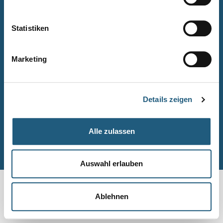
Naturpark-Quiz
Barrierefreiheitserklärung
Statistiken
Leichte Sprache
Suche
Marketing
Impressum
Datenschutz
Details zeigen
Sitemap
Alle zulassen
© Naturpark-Verwaltung 2026
Auswahl erlauben
Ablehnen