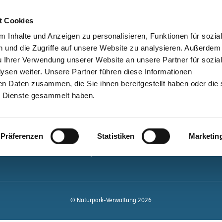
bessere Lesbarkeit
Kontakt
suchen
t Cookies
Schützen &
Lernen &
 Inhalte und Anzeigen zu personalisieren, Funktionen für sozia
Entwickeln
Mitgestalten
 und die Zugriffe auf unsere Website zu analysieren. Außerdem
u Ihrer Verwendung unserer Website an unsere Partner für sozia
ale
Kontakt
sen weiter. Unsere Partner führen diese Informationen
en Daten zusammen, die Sie ihnen bereitgestellt haben oder die 
Newsletter bestellen
 Dienste gesammelt haben.
Infomaterial
Veranstaltungen
gen.de
Präferenzen
Statistiken
Marketin
Projekte
Naturpark-Quiz
© Naturpark-Verwaltung 2026