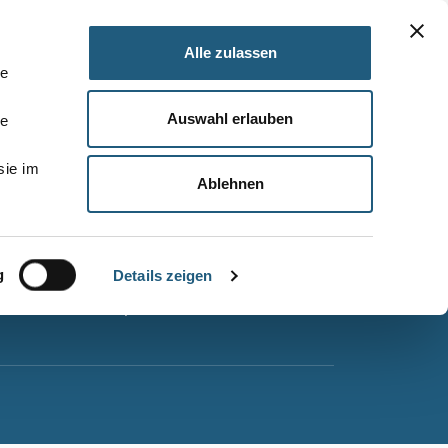
Alle zulassen
le
Auswahl erlauben
le
Barrierefreiheitserklärung
sie im
Leichte Sprache
Ablehnen
Suche
Impressum
g
Datenschutz
Details zeigen
Sitemap