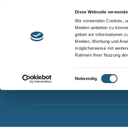
Start
Barrierefreiheit
Leichte Sprache
Diese Webseite verwende
Entdecken &
Besuchen &
Wir verwenden Cookies, um
Informieren
Genießen
Medien anbieten zu können
geben wir Informationen z
Naturpark Thüringer Schiefergebirge/Obere Sa
Medien, Werbung und Analy
Wurzbacher Straße 16
möglicherweise mit weiter
07338 Leutenberg
Rahmen Ihrer Nutzung der
Telefon: 0361 573925090
E-Mail: naturpark.schiefergebirge
@nnl.thuerin
Einwilligungsauswahl
Notwendig
Instagram