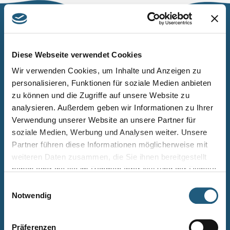
Naturpark Thüringer Schiefergebirge/Obere Saale
Wurzbacher Straße 16
Diese Webseite verwendet Cookies
07338 Leutenberg
Wir verwenden Cookies, um Inhalte und Anzeigen zu
personalisieren, Funktionen für soziale Medien anbieten
Telefon: 0361 573925090
zu können und die Zugriffe auf unsere Website zu
E-Mail: naturpark.schiefergebirge
@nnl.thueringen.de
analysieren. Außerdem geben wir Informationen zu Ihrer
Instagram
Verwendung unserer Website an unsere Partner für
soziale Medien, Werbung und Analysen weiter. Unsere
Partner führen diese Informationen möglicherweise mit
Kontakt
weiteren Daten zusammen, die Sie ihnen bereitgestellt
Newsletter bestellen
haben oder die sie im Rahmen Ihrer Nutzung der Dienste
gesammelt haben.
Infomaterial
Einwilligungsauswahl
Notwendig
Veranstaltungen
Projekte
Präferenzen