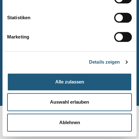
Naturpark-Quiz
Barrierefreiheitserklärung
Statistiken
Leichte Sprache
Suche
Marketing
Impressum
Datenschutz
Details zeigen
Sitemap
Alle zulassen
© Naturpark-Verwaltung 2026
Auswahl erlauben
Ablehnen