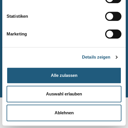
Naturpark-Quiz
Barrierefreiheitserklärung
Statistiken
Leichte Sprache
Suche
Marketing
Impressum
Datenschutz
Details zeigen
Sitemap
Alle zulassen
© Naturpark-Verwaltung 2026
Auswahl erlauben
Ablehnen