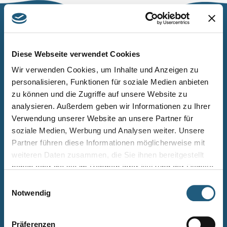
Naturpark Thüringer Schiefergebirge/Obere Saale
Wurzbacher Straße 16
Diese Webseite verwendet Cookies
07338 Leutenberg
Wir verwenden Cookies, um Inhalte und Anzeigen zu
personalisieren, Funktionen für soziale Medien anbieten
Telefon: 0361 573925090
zu können und die Zugriffe auf unsere Website zu
E-Mail: naturpark.schiefergebirge
@nnl.thueringen.de
analysieren. Außerdem geben wir Informationen zu Ihrer
Instagram
Verwendung unserer Website an unsere Partner für
soziale Medien, Werbung und Analysen weiter. Unsere
Partner führen diese Informationen möglicherweise mit
Kontakt
weiteren Daten zusammen, die Sie ihnen bereitgestellt
Newsletter bestellen
haben oder die sie im Rahmen Ihrer Nutzung der Dienste
gesammelt haben.
Infomaterial
Einwilligungsauswahl
Notwendig
Veranstaltungen
Projekte
Präferenzen