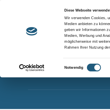
Start
Barrierefreiheit
Leichte Sprache
Diese Webseite verwende
Entdecken &
Besuchen &
Wir verwenden Cookies, um
Informieren
Genießen
Medien anbieten zu können
geben wir Informationen z
Naturpark Thüringer Schiefergebirge/Obere Sa
Medien, Werbung und Analy
Wurzbacher Straße 16
möglicherweise mit weiter
07338 Leutenberg
Rahmen Ihrer Nutzung der
Telefon: 0361 573925090
E-Mail: naturpark.schiefergebirge
@nnl.thuerin
Einwilligungsauswahl
Notwendig
Instagram