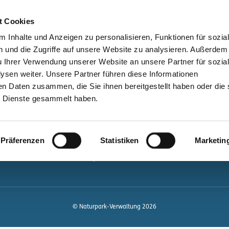
bessere Lesbarkeit
Kontakt
suchen
t Cookies
Schützen &
Lernen &
 Inhalte und Anzeigen zu personalisieren, Funktionen für sozia
Entwickeln
Mitgestalten
 und die Zugriffe auf unsere Website zu analysieren. Außerdem
u Ihrer Verwendung unserer Website an unsere Partner für sozia
ale
Kontakt
sen weiter. Unsere Partner führen diese Informationen
en Daten zusammen, die Sie ihnen bereitgestellt haben oder die 
Newsletter bestellen
 Dienste gesammelt haben.
Infomaterial
Veranstaltungen
gen.de
Präferenzen
Statistiken
Marketin
Projekte
Naturpark-Quiz
© Naturpark-Verwaltung 2026