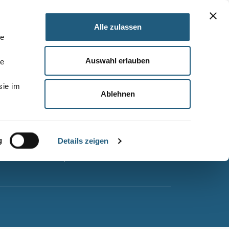
Alle zulassen
le
Auswahl erlauben
le
Barrierefreiheitserklärung
sie im
Leichte Sprache
Ablehnen
Suche
Impressum
g
Datenschutz
Details zeigen
Sitemap