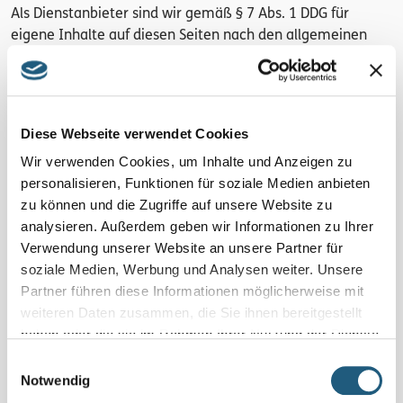
Als Dienstanbieter sind wir gemäß § 7 Abs. 1 DDG für
eigene Inhalte auf diesen Seiten nach den allgemeinen
Gesetzen verantwortlich. Nach §§ 8 bis 10 DDG sind wir als
Dienstanbieter jedoch nicht verpflichtet, übermittelte oder
gespeicherte fremden Informationen zu überwachen oder
nach Umständen zu forschen, die auf eine rechtswidrige
Diese Webseite verwendet Cookies
Tätigkeit hinweisen. Verpflichtungen zur Entfernung oder
Wir verwenden Cookies, um Inhalte und Anzeigen zu
Sperrung der Nutzung von Informationen nach den
personalisieren, Funktionen für soziale Medien anbieten
allgemeinen Gesetzen bleiben hiervon unberührt. Eine
zu können und die Zugriffe auf unsere Website zu
diesbezügliche Haftung ist jedoch erst ab dem Zeitpunkt
analysieren. Außerdem geben wir Informationen zu Ihrer
der Kenntnis einer konkreten Rechtsverletzung möglich.
Verwendung unserer Website an unsere Partner für
Bei Bekanntwerden von entsprechenden
soziale Medien, Werbung und Analysen weiter. Unsere
Rechtsverletzungen werden wir diese Inhalte umgehend
Partner führen diese Informationen möglicherweise mit
entfernen.
weiteren Daten zusammen, die Sie ihnen bereitgestellt
haben oder die sie im Rahmen Ihrer Nutzung der Dienste
gesammelt haben.
Einwilligungsauswahl
Haftung für Links
Notwendig