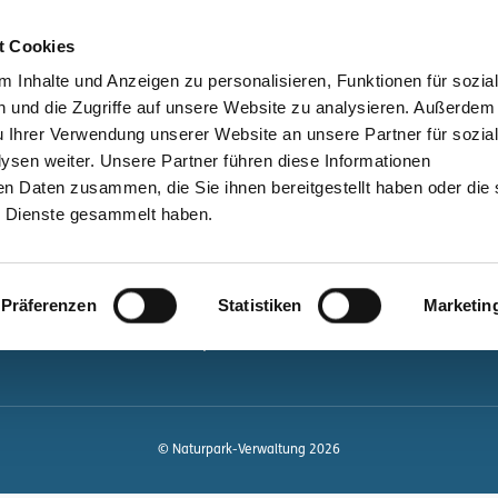
bessere Lesbarkeit
Kontakt
suchen
t Cookies
Schützen &
Lernen &
 Inhalte und Anzeigen zu personalisieren, Funktionen für sozia
Entwickeln
Mitgestalten
 und die Zugriffe auf unsere Website zu analysieren. Außerdem
u Ihrer Verwendung unserer Website an unsere Partner für sozia
ale
Kontakt
sen weiter. Unsere Partner führen diese Informationen
en Daten zusammen, die Sie ihnen bereitgestellt haben oder die 
Newsletter bestellen
 Dienste gesammelt haben.
Infomaterial
Veranstaltungen
gen.de
Präferenzen
Statistiken
Marketin
Projekte
Naturpark-Quiz
© Naturpark-Verwaltung 2026