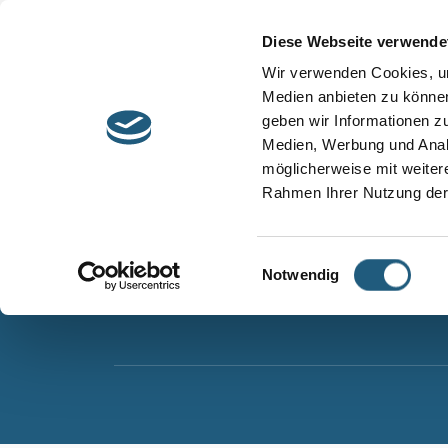
Start
Barrierefreiheit
Leichte Sprache
Diese Webseite verwende
Entdecken &
Besuchen &
Wir verwenden Cookies, um
Informieren
Genießen
Medien anbieten zu können
geben wir Informationen z
Naturpark Thüringer Schiefergebirge/Obere Sa
Medien, Werbung und Analy
Wurzbacher Straße 16
möglicherweise mit weiter
07338 Leutenberg
Rahmen Ihrer Nutzung der
Telefon: 0361 573925090
E-Mail: naturpark.schiefergebirge
@nnl.thuerin
Einwilligungsauswahl
Notwendig
Instagram