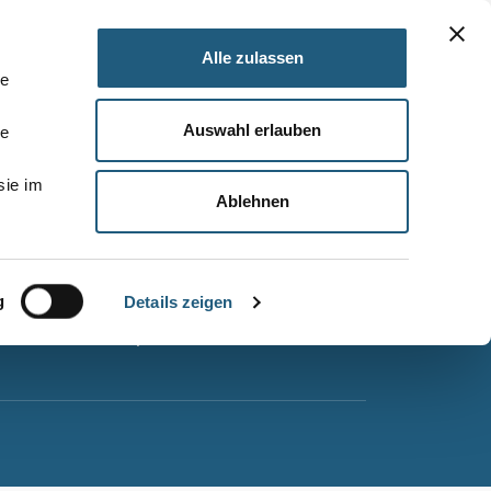
Alle zulassen
le
Auswahl erlauben
le
Barrierefreiheitserklärung
sie im
Leichte Sprache
Ablehnen
Suche
Impressum
g
Datenschutz
Details zeigen
Sitemap