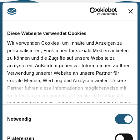
Naturpark Thüringer Schiefergebirge/Obere Saale
Wurzbacher Straße 16
Diese Webseite verwendet Cookies
07338 Leutenberg
Wir verwenden Cookies, um Inhalte und Anzeigen zu
personalisieren, Funktionen für soziale Medien anbieten
Telefon: 0361 573925090
zu können und die Zugriffe auf unsere Website zu
E-Mail: naturpark.schiefergebirge
@nnl.thueringen.de
analysieren. Außerdem geben wir Informationen zu Ihrer
Instagram
Verwendung unserer Website an unsere Partner für
soziale Medien, Werbung und Analysen weiter. Unsere
Partner führen diese Informationen möglicherweise mit
Kontakt
weiteren Daten zusammen, die Sie ihnen bereitgestellt
Newsletter bestellen
haben oder die sie im Rahmen Ihrer Nutzung der Dienste
gesammelt haben.
Infomaterial
Einwilligungsauswahl
Notwendig
Veranstaltungen
Projekte
Präferenzen