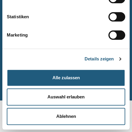
Naturpark-Quiz
Barrierefreiheitserklärung
Statistiken
Leichte Sprache
Suche
Marketing
Impressum
Datenschutz
Details zeigen
Sitemap
Alle zulassen
© Naturpark-Verwaltung 2026
Auswahl erlauben
Ablehnen