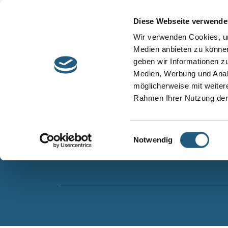
Start
Barrierefreiheit
Leichte Sprache
Diese Webseite verwende
Entdecken &
Besuchen &
Wir verwenden Cookies, um
Informieren
Genießen
Medien anbieten zu können
geben wir Informationen z
Naturpark Thüringer Schiefergebirge/Obere Sa
Medien, Werbung und Analy
Wurzbacher Straße 16
möglicherweise mit weiter
07338 Leutenberg
Rahmen Ihrer Nutzung der
Telefon: 0361 573925090
E-Mail: naturpark.schiefergebirge
@nnl.thuerin
Einwilligungsauswahl
Notwendig
Instagram