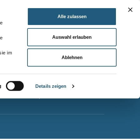
Alle zulassen
le
Auswahl erlauben
le
Barrierefreiheitserklärung
sie im
Leichte Sprache
Ablehnen
Suche
Impressum
g
Datenschutz
Details zeigen
Sitemap