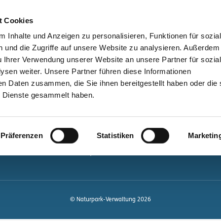
bessere Lesbarkeit
Kontakt
suchen
t Cookies
Schützen &
Lernen &
 Inhalte und Anzeigen zu personalisieren, Funktionen für sozia
Entwickeln
Mitgestalten
 und die Zugriffe auf unsere Website zu analysieren. Außerdem
u Ihrer Verwendung unserer Website an unsere Partner für sozia
ale
Kontakt
sen weiter. Unsere Partner führen diese Informationen
en Daten zusammen, die Sie ihnen bereitgestellt haben oder die 
Newsletter bestellen
 Dienste gesammelt haben.
Infomaterial
Veranstaltungen
gen.de
Präferenzen
Statistiken
Marketin
Projekte
Naturpark-Quiz
© Naturpark-Verwaltung 2026