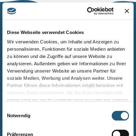
Naturpark Thüringer Schiefergebirge/Obere Saale
Wurzbacher Straße 16
Diese Webseite verwendet Cookies
07338 Leutenberg
Wir verwenden Cookies, um Inhalte und Anzeigen zu
personalisieren, Funktionen für soziale Medien anbieten
Telefon: 0361 573925090
zu können und die Zugriffe auf unsere Website zu
E-Mail: naturpark.schiefergebirge
@nnl.thueringen.de
analysieren. Außerdem geben wir Informationen zu Ihrer
Instagram
Verwendung unserer Website an unsere Partner für
soziale Medien, Werbung und Analysen weiter. Unsere
Partner führen diese Informationen möglicherweise mit
Kontakt
weiteren Daten zusammen, die Sie ihnen bereitgestellt
Newsletter bestellen
haben oder die sie im Rahmen Ihrer Nutzung der Dienste
gesammelt haben.
Infomaterial
Einwilligungsauswahl
Notwendig
Veranstaltungen
Projekte
Präferenzen