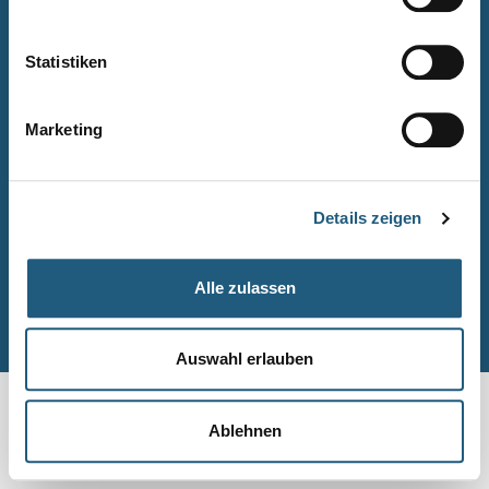
Naturpark-Quiz
Barrierefreiheitserklärung
Statistiken
Leichte Sprache
Suche
Marketing
Impressum
Datenschutz
Details zeigen
Sitemap
Alle zulassen
© Naturpark-Verwaltung 2026
Auswahl erlauben
Ablehnen