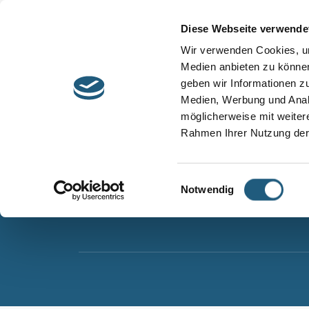
Start
Barrierefreiheit
Leichte Sprache
Diese Webseite verwende
Entdecken &
Besuchen &
Wir verwenden Cookies, um
Informieren
Genießen
Medien anbieten zu können
geben wir Informationen z
Naturpark Thüringer Schiefergebirge/Obere Sa
Medien, Werbung und Analy
Wurzbacher Straße 16
möglicherweise mit weiter
07338 Leutenberg
Rahmen Ihrer Nutzung der
Telefon: 0361 573925090
E-Mail: naturpark.schiefergebirge
@nnl.thuerin
Einwilligungsauswahl
Notwendig
Instagram