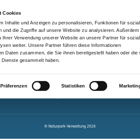
bessere Lesbarkeit
Kontakt
suchen
t Cookies
Schützen &
Lernen &
 Inhalte und Anzeigen zu personalisieren, Funktionen für sozia
Entwickeln
Mitgestalten
 und die Zugriffe auf unsere Website zu analysieren. Außerdem
u Ihrer Verwendung unserer Website an unsere Partner für sozia
ale
Kontakt
sen weiter. Unsere Partner führen diese Informationen
en Daten zusammen, die Sie ihnen bereitgestellt haben oder die 
Newsletter bestellen
 Dienste gesammelt haben.
Infomaterial
Veranstaltungen
gen.de
Präferenzen
Statistiken
Marketin
Projekte
Naturpark-Quiz
© Naturpark-Verwaltung 2026