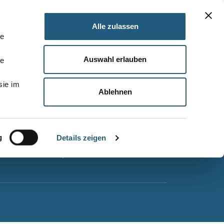
Alle zulassen
le
Auswahl erlauben
le
Barrierefreiheitserklärung
sie im
Leichte Sprache
Ablehnen
Suche
Impressum
g
Datenschutz
Details zeigen
Sitemap