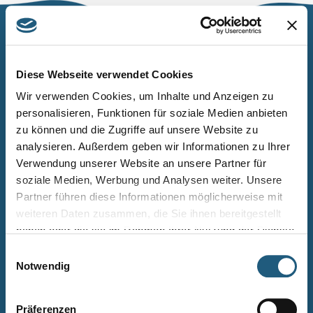
Naturpark Thüringer Schiefergebirge/Obere Saale
Wurzbacher Straße 16
Diese Webseite verwendet Cookies
07338 Leutenberg
Wir verwenden Cookies, um Inhalte und Anzeigen zu
personalisieren, Funktionen für soziale Medien anbieten
Telefon: 0361 573925090
zu können und die Zugriffe auf unsere Website zu
E-Mail: naturpark.schiefergebirge
@nnl.thueringen.de
analysieren. Außerdem geben wir Informationen zu Ihrer
Instagram
Verwendung unserer Website an unsere Partner für
soziale Medien, Werbung und Analysen weiter. Unsere
Partner führen diese Informationen möglicherweise mit
Kontakt
weiteren Daten zusammen, die Sie ihnen bereitgestellt
Newsletter bestellen
haben oder die sie im Rahmen Ihrer Nutzung der Dienste
gesammelt haben.
Infomaterial
Einwilligungsauswahl
Notwendig
Veranstaltungen
Projekte
Präferenzen