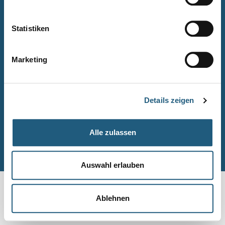
Naturpark-Quiz
Barrierefreiheitserklärung
Statistiken
Leichte Sprache
Suche
Marketing
Impressum
Datenschutz
Details zeigen
Sitemap
Alle zulassen
© Naturpark-Verwaltung 2026
Auswahl erlauben
Ablehnen