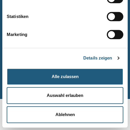
Naturpark-Quiz
Barrierefreiheitserklärung
Statistiken
Leichte Sprache
Suche
Marketing
Impressum
Datenschutz
Details zeigen
Sitemap
Alle zulassen
© Naturpark-Verwaltung 2026
Auswahl erlauben
Ablehnen