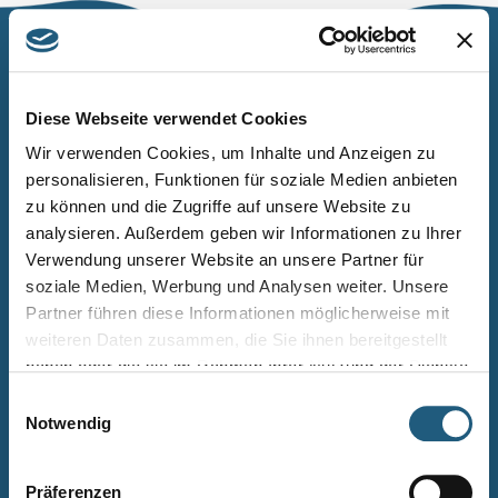
Naturpark Thüringer Schiefergebirge/Obere Saale
Wurzbacher Straße 16
Diese Webseite verwendet Cookies
07338 Leutenberg
Wir verwenden Cookies, um Inhalte und Anzeigen zu
personalisieren, Funktionen für soziale Medien anbieten
Telefon: 0361 573925090
zu können und die Zugriffe auf unsere Website zu
E-Mail: naturpark.schiefergebirge
@nnl.thueringen.de
analysieren. Außerdem geben wir Informationen zu Ihrer
Instagram
Verwendung unserer Website an unsere Partner für
soziale Medien, Werbung und Analysen weiter. Unsere
Partner führen diese Informationen möglicherweise mit
Kontakt
weiteren Daten zusammen, die Sie ihnen bereitgestellt
Newsletter bestellen
haben oder die sie im Rahmen Ihrer Nutzung der Dienste
gesammelt haben.
Infomaterial
Einwilligungsauswahl
Notwendig
Veranstaltungen
Projekte
Präferenzen