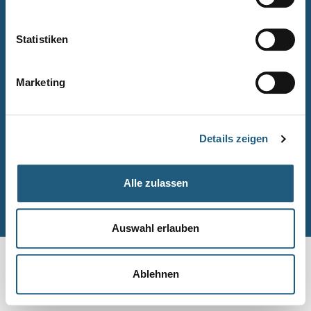
Naturpark-Quiz
Barrierefreiheitserklärung
Statistiken
Leichte Sprache
Suche
Marketing
Impressum
Datenschutz
Details zeigen
Sitemap
Alle zulassen
© Naturpark-Verwaltung 2026
Auswahl erlauben
Ablehnen