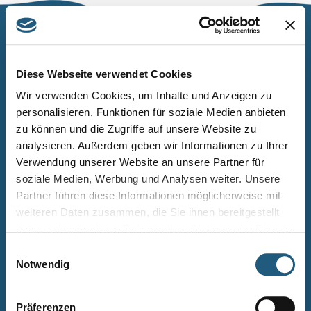
Naturpark Thüringer Schiefergebirge/Obere Saale
Wurzbacher Straße 16
Diese Webseite verwendet Cookies
07338 Leutenberg
Wir verwenden Cookies, um Inhalte und Anzeigen zu
personalisieren, Funktionen für soziale Medien anbieten
Telefon: 0361 573925090
zu können und die Zugriffe auf unsere Website zu
E-Mail: naturpark.schiefergebirge
@nnl.thueringen.de
analysieren. Außerdem geben wir Informationen zu Ihrer
Instagram
Verwendung unserer Website an unsere Partner für
soziale Medien, Werbung und Analysen weiter. Unsere
Partner führen diese Informationen möglicherweise mit
Kontakt
weiteren Daten zusammen, die Sie ihnen bereitgestellt
Newsletter bestellen
haben oder die sie im Rahmen Ihrer Nutzung der Dienste
gesammelt haben.
Infomaterial
Einwilligungsauswahl
Notwendig
Veranstaltungen
Projekte
Präferenzen