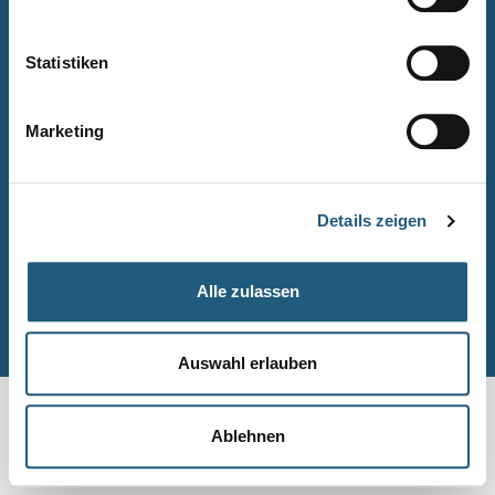
Naturpark-Quiz
Barrierefreiheitserklärung
Statistiken
Leichte Sprache
Suche
Marketing
Impressum
Datenschutz
Details zeigen
Sitemap
Alle zulassen
© Naturpark-Verwaltung 2026
Auswahl erlauben
Ablehnen