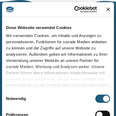
Naturpark Thüringer Schiefergebirge/Obere Saale
Wurzbacher Straße 16
Diese Webseite verwendet Cookies
07338 Leutenberg
Wir verwenden Cookies, um Inhalte und Anzeigen zu
personalisieren, Funktionen für soziale Medien anbieten
Telefon: 0361 573925090
zu können und die Zugriffe auf unsere Website zu
E-Mail: naturpark.schiefergebirge
@nnl.thueringen.de
analysieren. Außerdem geben wir Informationen zu Ihrer
Instagram
Verwendung unserer Website an unsere Partner für
soziale Medien, Werbung und Analysen weiter. Unsere
Partner führen diese Informationen möglicherweise mit
Kontakt
weiteren Daten zusammen, die Sie ihnen bereitgestellt
Newsletter bestellen
haben oder die sie im Rahmen Ihrer Nutzung der Dienste
gesammelt haben.
Infomaterial
Einwilligungsauswahl
Notwendig
Veranstaltungen
Projekte
Präferenzen