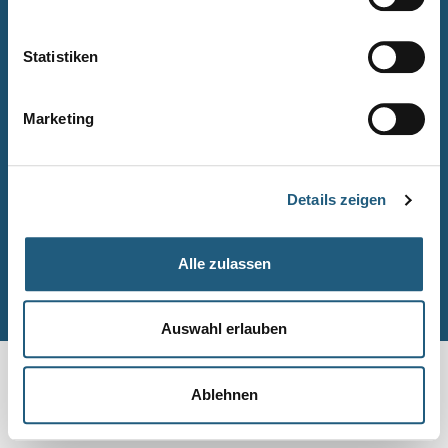
Naturpark-Quiz
Barrierefreiheitserklärung
Statistiken
Leichte Sprache
Suche
Marketing
Impressum
Datenschutz
Details zeigen
Sitemap
Alle zulassen
© Naturpark-Verwaltung 2026
Auswahl erlauben
Ablehnen