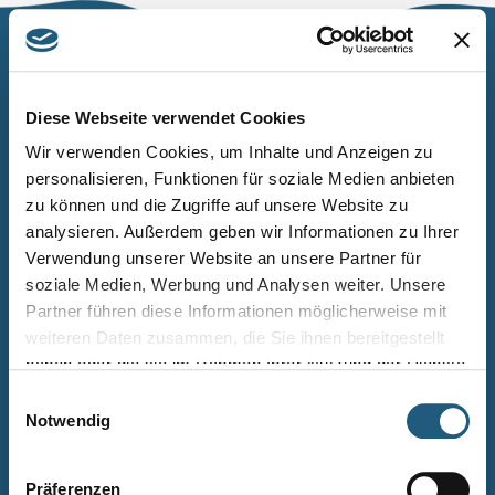
Naturpark Thüringer Schiefergebirge/Obere Saale
Wurzbacher Straße 16
Diese Webseite verwendet Cookies
07338 Leutenberg
Wir verwenden Cookies, um Inhalte und Anzeigen zu
personalisieren, Funktionen für soziale Medien anbieten
Telefon: 0361 573925090
zu können und die Zugriffe auf unsere Website zu
E-Mail: naturpark.schiefergebirge
@nnl.thueringen.de
analysieren. Außerdem geben wir Informationen zu Ihrer
Instagram
Verwendung unserer Website an unsere Partner für
soziale Medien, Werbung und Analysen weiter. Unsere
Partner führen diese Informationen möglicherweise mit
Kontakt
weiteren Daten zusammen, die Sie ihnen bereitgestellt
Newsletter bestellen
haben oder die sie im Rahmen Ihrer Nutzung der Dienste
gesammelt haben.
Infomaterial
Einwilligungsauswahl
Notwendig
Veranstaltungen
Projekte
Präferenzen