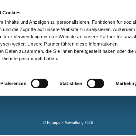
bessere Lesbarkeit
Kontakt
suchen
t Cookies
Schützen &
Lernen &
 Inhalte und Anzeigen zu personalisieren, Funktionen für sozia
Entwickeln
Mitgestalten
 und die Zugriffe auf unsere Website zu analysieren. Außerdem
u Ihrer Verwendung unserer Website an unsere Partner für sozia
ale
Kontakt
sen weiter. Unsere Partner führen diese Informationen
en Daten zusammen, die Sie ihnen bereitgestellt haben oder die 
Newsletter bestellen
 Dienste gesammelt haben.
Infomaterial
Veranstaltungen
gen.de
Präferenzen
Statistiken
Marketin
Projekte
Naturpark-Quiz
© Naturpark-Verwaltung 2026