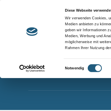
Start
Barrierefreiheit
Leichte Sprache
Diese Webseite verwende
Entdecken &
Besuchen &
Wir verwenden Cookies, um
Informieren
Genießen
Medien anbieten zu können
geben wir Informationen z
Naturpark Thüringer Schiefergebirge/Obere Sa
Medien, Werbung und Analy
Wurzbacher Straße 16
möglicherweise mit weiter
07338 Leutenberg
Rahmen Ihrer Nutzung der
Telefon: 0361 573925090
E-Mail: naturpark.schiefergebirge
@nnl.thuerin
Einwilligungsauswahl
Notwendig
Instagram