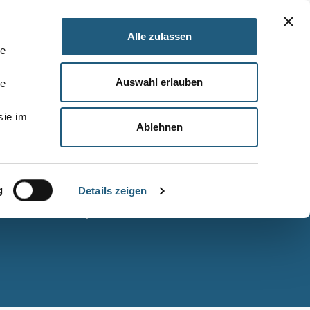
Alle zulassen
le
Auswahl erlauben
le
Barrierefreiheitserklärung
sie im
Leichte Sprache
Ablehnen
Suche
Impressum
g
Datenschutz
Details zeigen
Sitemap