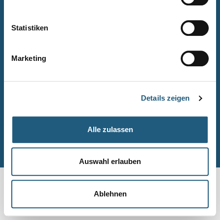
Naturpark-Quiz
Barrierefreiheitserklärung
Statistiken
Leichte Sprache
Suche
Marketing
Impressum
Datenschutz
Details zeigen
Sitemap
Alle zulassen
© Naturpark-Verwaltung 2026
Auswahl erlauben
Ablehnen