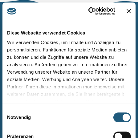
Naturpark Thüringer Schiefergebirge/Obere Saale
Wurzbacher Straße 16
Diese Webseite verwendet Cookies
07338 Leutenberg
Wir verwenden Cookies, um Inhalte und Anzeigen zu
personalisieren, Funktionen für soziale Medien anbieten
Telefon: 0361 573925090
zu können und die Zugriffe auf unsere Website zu
E-Mail: naturpark.schiefergebirge
@nnl.thueringen.de
analysieren. Außerdem geben wir Informationen zu Ihrer
Instagram
Verwendung unserer Website an unsere Partner für
soziale Medien, Werbung und Analysen weiter. Unsere
Partner führen diese Informationen möglicherweise mit
Kontakt
weiteren Daten zusammen, die Sie ihnen bereitgestellt
Newsletter bestellen
haben oder die sie im Rahmen Ihrer Nutzung der Dienste
gesammelt haben.
Infomaterial
Einwilligungsauswahl
Notwendig
Veranstaltungen
Projekte
Präferenzen