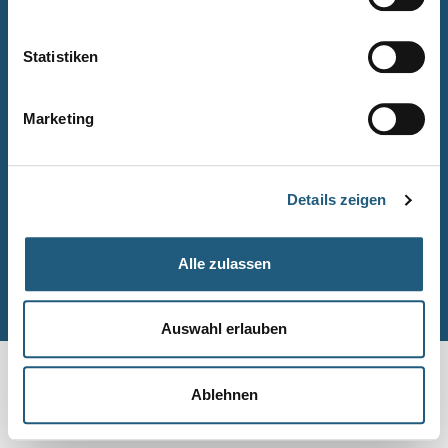
Naturpark-Quiz
Barrierefreiheitserklärung
Statistiken
Leichte Sprache
Suche
Marketing
Impressum
Datenschutz
Details zeigen
Sitemap
Alle zulassen
© Naturpark-Verwaltung 2026
Auswahl erlauben
Ablehnen