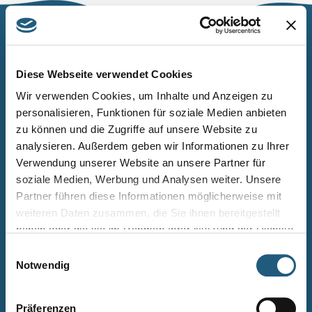
Naturpark Thüringer Schiefergebirge/Obere Saale
Wurzbacher Straße 16
Diese Webseite verwendet Cookies
07338 Leutenberg
Wir verwenden Cookies, um Inhalte und Anzeigen zu
personalisieren, Funktionen für soziale Medien anbieten
Telefon: 0361 573925090
zu können und die Zugriffe auf unsere Website zu
E-Mail: naturpark.schiefergebirge
@nnl.thueringen.de
analysieren. Außerdem geben wir Informationen zu Ihrer
Instagram
Verwendung unserer Website an unsere Partner für
soziale Medien, Werbung und Analysen weiter. Unsere
Partner führen diese Informationen möglicherweise mit
Kontakt
weiteren Daten zusammen, die Sie ihnen bereitgestellt
Newsletter bestellen
haben oder die sie im Rahmen Ihrer Nutzung der Dienste
gesammelt haben.
Infomaterial
Einwilligungsauswahl
Notwendig
Veranstaltungen
Projekte
Präferenzen