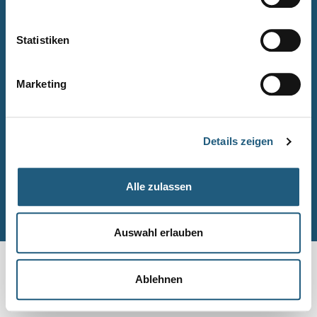
Naturpark-Quiz
Barrierefreiheitserklärung
Statistiken
Leichte Sprache
Suche
Marketing
Impressum
Datenschutz
Details zeigen
Sitemap
Alle zulassen
© Naturpark-Verwaltung 2026
Auswahl erlauben
Ablehnen