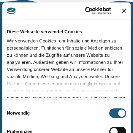
Naturpark Thüringer Schiefergebirge/Obere Saale
Wurzbacher Straße 16
Diese Webseite verwendet Cookies
07338 Leutenberg
Wir verwenden Cookies, um Inhalte und Anzeigen zu
personalisieren, Funktionen für soziale Medien anbieten
Telefon: 0361 573925090
zu können und die Zugriffe auf unsere Website zu
E-Mail: naturpark.schiefergebirge
@nnl.thueringen.de
analysieren. Außerdem geben wir Informationen zu Ihrer
Instagram
Verwendung unserer Website an unsere Partner für
soziale Medien, Werbung und Analysen weiter. Unsere
Partner führen diese Informationen möglicherweise mit
Kontakt
weiteren Daten zusammen, die Sie ihnen bereitgestellt
Newsletter bestellen
haben oder die sie im Rahmen Ihrer Nutzung der Dienste
gesammelt haben.
Infomaterial
Einwilligungsauswahl
Notwendig
Veranstaltungen
Projekte
Präferenzen