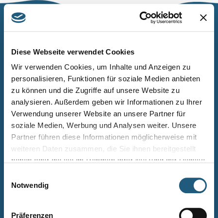
Naturpark Thüringer Schiefergebirge/Obere Saale
Wurzbacher Straße 16
Diese Webseite verwendet Cookies
07338 Leutenberg
Wir verwenden Cookies, um Inhalte und Anzeigen zu
personalisieren, Funktionen für soziale Medien anbieten
Telefon: 0361 573925090
zu können und die Zugriffe auf unsere Website zu
E-Mail: naturpark.schiefergebirge
@nnl.thueringen.de
analysieren. Außerdem geben wir Informationen zu Ihrer
Instagram
Verwendung unserer Website an unsere Partner für
soziale Medien, Werbung und Analysen weiter. Unsere
Partner führen diese Informationen möglicherweise mit
Kontakt
weiteren Daten zusammen, die Sie ihnen bereitgestellt
Newsletter bestellen
haben oder die sie im Rahmen Ihrer Nutzung der Dienste
gesammelt haben.
Infomaterial
Einwilligungsauswahl
Notwendig
Veranstaltungen
Projekte
Präferenzen