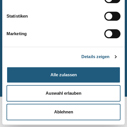
Naturpark-Quiz
Barrierefreiheitserklärung
Statistiken
Leichte Sprache
Suche
Marketing
Impressum
Datenschutz
Details zeigen
Sitemap
Alle zulassen
© Naturpark-Verwaltung 2026
Auswahl erlauben
Ablehnen