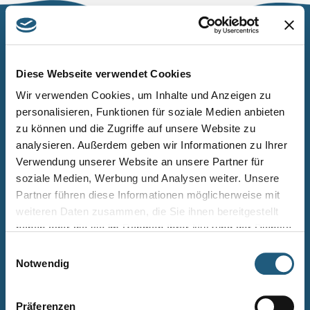
Naturpark Thüringer Schiefergebirge/Obere Saale
Wurzbacher Straße 16
Diese Webseite verwendet Cookies
07338 Leutenberg
Wir verwenden Cookies, um Inhalte und Anzeigen zu
personalisieren, Funktionen für soziale Medien anbieten
Telefon: 0361 573925090
zu können und die Zugriffe auf unsere Website zu
E-Mail: naturpark.schiefergebirge
@nnl.thueringen.de
analysieren. Außerdem geben wir Informationen zu Ihrer
Instagram
Verwendung unserer Website an unsere Partner für
soziale Medien, Werbung und Analysen weiter. Unsere
Partner führen diese Informationen möglicherweise mit
Kontakt
weiteren Daten zusammen, die Sie ihnen bereitgestellt
Newsletter bestellen
haben oder die sie im Rahmen Ihrer Nutzung der Dienste
gesammelt haben.
Infomaterial
Einwilligungsauswahl
Notwendig
Veranstaltungen
Projekte
Präferenzen