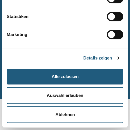
Naturpark-Quiz
Barrierefreiheitserklärung
Statistiken
Leichte Sprache
Suche
Marketing
Impressum
Datenschutz
Details zeigen
Sitemap
Alle zulassen
© Naturpark-Verwaltung 2026
Auswahl erlauben
Ablehnen