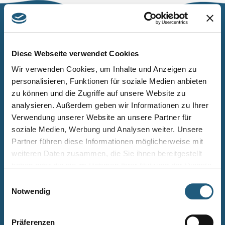
Naturpark Thüringer Schiefergebirge/Obere Saale
Wurzbacher Straße 16
Diese Webseite verwendet Cookies
07338 Leutenberg
Wir verwenden Cookies, um Inhalte und Anzeigen zu
personalisieren, Funktionen für soziale Medien anbieten
Telefon: 0361 573925090
zu können und die Zugriffe auf unsere Website zu
E-Mail: naturpark.schiefergebirge
@nnl.thueringen.de
analysieren. Außerdem geben wir Informationen zu Ihrer
Instagram
Verwendung unserer Website an unsere Partner für
soziale Medien, Werbung und Analysen weiter. Unsere
Partner führen diese Informationen möglicherweise mit
Kontakt
weiteren Daten zusammen, die Sie ihnen bereitgestellt
Newsletter bestellen
haben oder die sie im Rahmen Ihrer Nutzung der Dienste
gesammelt haben.
Infomaterial
Einwilligungsauswahl
Notwendig
Veranstaltungen
Projekte
Präferenzen