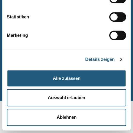
Naturpark-Quiz
Barrierefreiheitserklärung
Statistiken
Leichte Sprache
Suche
Marketing
Impressum
Datenschutz
Details zeigen
Sitemap
Alle zulassen
© Naturpark-Verwaltung 2026
Auswahl erlauben
Ablehnen