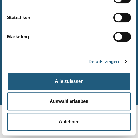
Naturpark-Quiz
Barrierefreiheitserklärung
Statistiken
Leichte Sprache
Suche
Marketing
Impressum
Datenschutz
Details zeigen
Sitemap
Alle zulassen
© Naturpark-Verwaltung 2026
Auswahl erlauben
Ablehnen