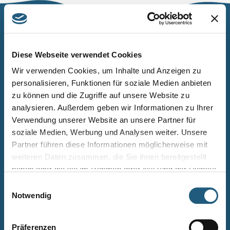
Naturpark Thüringer Schiefergebirge/Obere Saale
Wurzbacher Straße 16
Diese Webseite verwendet Cookies
07338 Leutenberg
Wir verwenden Cookies, um Inhalte und Anzeigen zu
personalisieren, Funktionen für soziale Medien anbieten
Telefon: 0361 573925090
zu können und die Zugriffe auf unsere Website zu
E-Mail: naturpark.schiefergebirge
@nnl.thueringen.de
analysieren. Außerdem geben wir Informationen zu Ihrer
Instagram
Verwendung unserer Website an unsere Partner für
soziale Medien, Werbung und Analysen weiter. Unsere
Partner führen diese Informationen möglicherweise mit
Kontakt
weiteren Daten zusammen, die Sie ihnen bereitgestellt
Newsletter bestellen
haben oder die sie im Rahmen Ihrer Nutzung der Dienste
gesammelt haben.
Infomaterial
Einwilligungsauswahl
Notwendig
Veranstaltungen
Projekte
Präferenzen