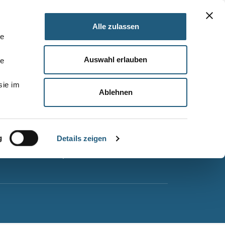
Alle zulassen
le
Auswahl erlauben
le
Barrierefreiheitserklärung
sie im
Leichte Sprache
Ablehnen
Suche
Impressum
g
Datenschutz
Details zeigen
Sitemap