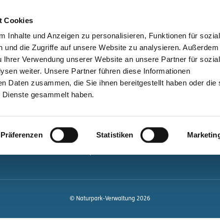
bessere Lesbarkeit
Kontakt
suchen
t Cookies
Schützen &
Lernen &
 Inhalte und Anzeigen zu personalisieren, Funktionen für sozia
Entwickeln
Mitgestalten
 und die Zugriffe auf unsere Website zu analysieren. Außerdem
u Ihrer Verwendung unserer Website an unsere Partner für sozia
ale
Kontakt
sen weiter. Unsere Partner führen diese Informationen
en Daten zusammen, die Sie ihnen bereitgestellt haben oder die 
Newsletter bestellen
 Dienste gesammelt haben.
Infomaterial
Veranstaltungen
gen.de
Präferenzen
Statistiken
Marketin
Projekte
Naturpark-Quiz
© Naturpark-Verwaltung 2026