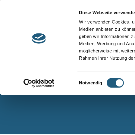
Start
Barrierefreiheit
Leichte Sprache
Diese Webseite verwende
Entdecken &
Besuchen &
Wir verwenden Cookies, um
Informieren
Genießen
Medien anbieten zu können
geben wir Informationen z
Naturpark Thüringer Schiefergebirge/Obere Sa
Medien, Werbung und Analy
Wurzbacher Straße 16
möglicherweise mit weiter
07338 Leutenberg
Rahmen Ihrer Nutzung der
Telefon: 0361 573925090
E-Mail: naturpark.schiefergebirge
@nnl.thuerin
Einwilligungsauswahl
Notwendig
Instagram