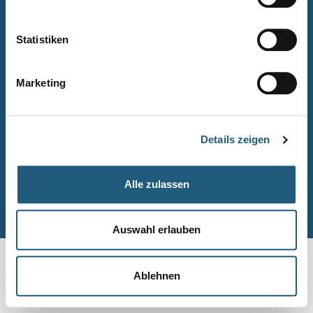
Naturpark-Quiz
Barrierefreiheitserklärung
Statistiken
Leichte Sprache
Suche
Marketing
Impressum
Datenschutz
Details zeigen
Sitemap
Alle zulassen
© Naturpark-Verwaltung 2026
Auswahl erlauben
Ablehnen