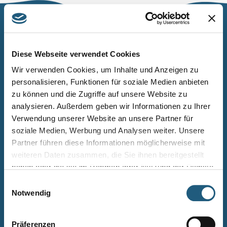
Naturpark Thüringer Schiefergebirge/Obere Saale
Wurzbacher Straße 16
Diese Webseite verwendet Cookies
07338 Leutenberg
Wir verwenden Cookies, um Inhalte und Anzeigen zu
personalisieren, Funktionen für soziale Medien anbieten
Telefon: 0361 573925090
zu können und die Zugriffe auf unsere Website zu
E-Mail: naturpark.schiefergebirge
@nnl.thueringen.de
analysieren. Außerdem geben wir Informationen zu Ihrer
Instagram
Verwendung unserer Website an unsere Partner für
soziale Medien, Werbung und Analysen weiter. Unsere
Partner führen diese Informationen möglicherweise mit
Kontakt
weiteren Daten zusammen, die Sie ihnen bereitgestellt
Newsletter bestellen
haben oder die sie im Rahmen Ihrer Nutzung der Dienste
gesammelt haben.
Infomaterial
Einwilligungsauswahl
Notwendig
Veranstaltungen
Projekte
Präferenzen