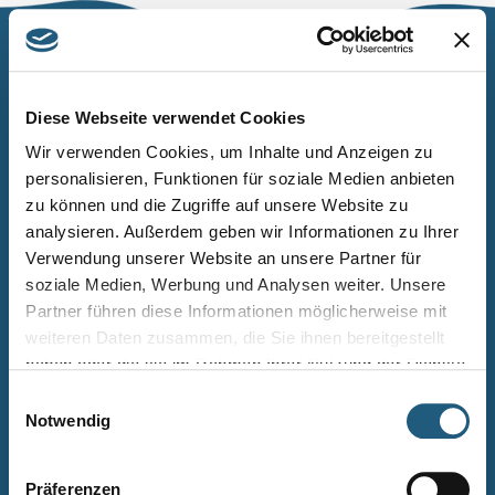
Naturpark Thüringer Schiefergebirge/Obere Saale
Wurzbacher Straße 16
Diese Webseite verwendet Cookies
07338 Leutenberg
Wir verwenden Cookies, um Inhalte und Anzeigen zu
personalisieren, Funktionen für soziale Medien anbieten
Telefon: 0361 573925090
zu können und die Zugriffe auf unsere Website zu
E-Mail: naturpark.schiefergebirge
@nnl.thueringen.de
analysieren. Außerdem geben wir Informationen zu Ihrer
Instagram
Verwendung unserer Website an unsere Partner für
soziale Medien, Werbung und Analysen weiter. Unsere
Partner führen diese Informationen möglicherweise mit
Kontakt
weiteren Daten zusammen, die Sie ihnen bereitgestellt
Newsletter bestellen
haben oder die sie im Rahmen Ihrer Nutzung der Dienste
gesammelt haben.
Infomaterial
Einwilligungsauswahl
Notwendig
Veranstaltungen
Projekte
Präferenzen