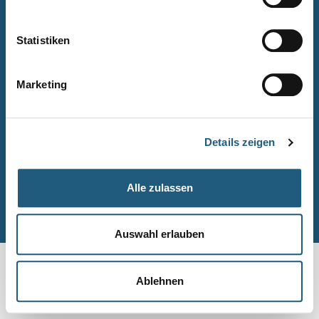
Naturpark-Quiz
Barrierefreiheitserklärung
Statistiken
Leichte Sprache
Suche
Marketing
Impressum
Datenschutz
Details zeigen
Sitemap
Alle zulassen
© Naturpark-Verwaltung 2026
Auswahl erlauben
Ablehnen