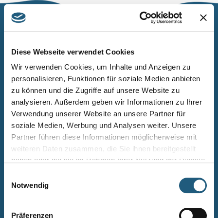
Naturpark Thüringer Schiefergebirge/Obere Saale
Wurzbacher Straße 16
Diese Webseite verwendet Cookies
07338 Leutenberg
Wir verwenden Cookies, um Inhalte und Anzeigen zu
personalisieren, Funktionen für soziale Medien anbieten
Telefon: 0361 573925090
zu können und die Zugriffe auf unsere Website zu
E-Mail: naturpark.schiefergebirge
@nnl.thueringen.de
analysieren. Außerdem geben wir Informationen zu Ihrer
Instagram
Verwendung unserer Website an unsere Partner für
soziale Medien, Werbung und Analysen weiter. Unsere
Partner führen diese Informationen möglicherweise mit
Kontakt
weiteren Daten zusammen, die Sie ihnen bereitgestellt
Newsletter bestellen
haben oder die sie im Rahmen Ihrer Nutzung der Dienste
gesammelt haben.
Infomaterial
Einwilligungsauswahl
Notwendig
Veranstaltungen
Projekte
Präferenzen