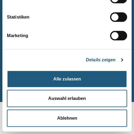
Naturpark-Quiz
Barrierefreiheitserklärung
Statistiken
Leichte Sprache
Suche
Marketing
Impressum
Datenschutz
Details zeigen
Sitemap
Alle zulassen
© Naturpark-Verwaltung 2026
Auswahl erlauben
Ablehnen