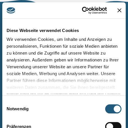
Naturpark Thüringer Schiefergebirge/Obere Saale
Wurzbacher Straße 16
Diese Webseite verwendet Cookies
07338 Leutenberg
Wir verwenden Cookies, um Inhalte und Anzeigen zu
personalisieren, Funktionen für soziale Medien anbieten
Telefon: 0361 573925090
zu können und die Zugriffe auf unsere Website zu
E-Mail: naturpark.schiefergebirge
@nnl.thueringen.de
analysieren. Außerdem geben wir Informationen zu Ihrer
Instagram
Verwendung unserer Website an unsere Partner für
soziale Medien, Werbung und Analysen weiter. Unsere
Partner führen diese Informationen möglicherweise mit
Kontakt
weiteren Daten zusammen, die Sie ihnen bereitgestellt
Newsletter bestellen
haben oder die sie im Rahmen Ihrer Nutzung der Dienste
gesammelt haben.
Infomaterial
Einwilligungsauswahl
Notwendig
Veranstaltungen
Projekte
Präferenzen