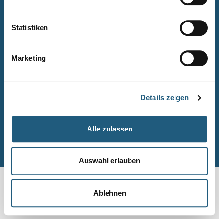
Naturpark-Quiz
Barrierefreiheitserklärung
Statistiken
Leichte Sprache
Suche
Marketing
Impressum
Datenschutz
Details zeigen
Sitemap
Alle zulassen
© Naturpark-Verwaltung 2026
Auswahl erlauben
Ablehnen