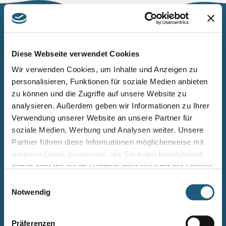
Naturpark Thüringer Schiefergebirge/Obere Saale
Wurzbacher Straße 16
Diese Webseite verwendet Cookies
07338 Leutenberg
Wir verwenden Cookies, um Inhalte und Anzeigen zu
personalisieren, Funktionen für soziale Medien anbieten
Telefon: 0361 573925090
zu können und die Zugriffe auf unsere Website zu
E-Mail: naturpark.schiefergebirge
@nnl.thueringen.de
analysieren. Außerdem geben wir Informationen zu Ihrer
Instagram
Verwendung unserer Website an unsere Partner für
soziale Medien, Werbung und Analysen weiter. Unsere
Partner führen diese Informationen möglicherweise mit
Kontakt
weiteren Daten zusammen, die Sie ihnen bereitgestellt
Newsletter bestellen
haben oder die sie im Rahmen Ihrer Nutzung der Dienste
gesammelt haben.
Infomaterial
Einwilligungsauswahl
Notwendig
Veranstaltungen
Projekte
Präferenzen