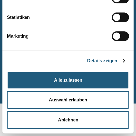
Naturpark-Quiz
Barrierefreiheitserklärung
Statistiken
Leichte Sprache
Suche
Marketing
Impressum
Datenschutz
Details zeigen
Sitemap
Alle zulassen
© Naturpark-Verwaltung 2026
Auswahl erlauben
Ablehnen