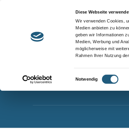
Start
Barrierefreiheit
Leichte Sprache
Diese Webseite verwende
Entdecken &
Besuchen &
Wir verwenden Cookies, um
Informieren
Genießen
Medien anbieten zu können
geben wir Informationen z
Naturpark Thüringer Schiefergebirge/Obere Sa
Medien, Werbung und Analy
Wurzbacher Straße 16
möglicherweise mit weiter
07338 Leutenberg
Rahmen Ihrer Nutzung der
Telefon: 0361 573925090
E-Mail: naturpark.schiefergebirge
@nnl.thuerin
Einwilligungsauswahl
Notwendig
Instagram