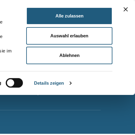
Alle zulassen
le
Auswahl erlauben
le
Barrierefreiheitserklärung
sie im
Leichte Sprache
Ablehnen
Suche
Impressum
g
Datenschutz
Details zeigen
Sitemap