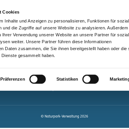
bessere Lesbarkeit
Kontakt
suchen
t Cookies
Schützen &
Lernen &
 Inhalte und Anzeigen zu personalisieren, Funktionen für sozia
Entwickeln
Mitgestalten
 und die Zugriffe auf unsere Website zu analysieren. Außerdem
u Ihrer Verwendung unserer Website an unsere Partner für sozia
ale
Kontakt
sen weiter. Unsere Partner führen diese Informationen
en Daten zusammen, die Sie ihnen bereitgestellt haben oder die 
Newsletter bestellen
 Dienste gesammelt haben.
Infomaterial
Veranstaltungen
gen.de
Präferenzen
Statistiken
Marketin
Projekte
Naturpark-Quiz
© Naturpark-Verwaltung 2026