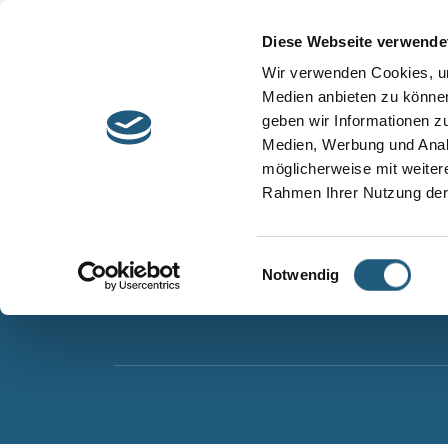
Start
Barrierefreiheit
Leichte Sprache
Diese Webseite verwende
Entdecken &
Besuchen &
Wir verwenden Cookies, um
Informieren
Genießen
Medien anbieten zu können
geben wir Informationen z
Naturpark Thüringer Schiefergebirge/Obere Sa
Medien, Werbung und Analy
Wurzbacher Straße 16
möglicherweise mit weiter
07338 Leutenberg
Rahmen Ihrer Nutzung der
Telefon: 0361 573925090
E-Mail: naturpark.schiefergebirge
@nnl.thuerin
Einwilligungsauswahl
Notwendig
Instagram