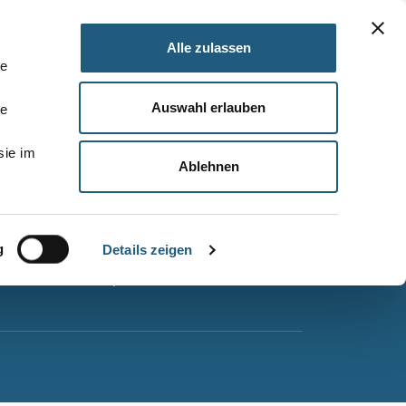
Alle zulassen
le
Auswahl erlauben
le
Barrierefreiheitserklärung
sie im
Leichte Sprache
Ablehnen
Suche
Impressum
g
Datenschutz
Details zeigen
Sitemap