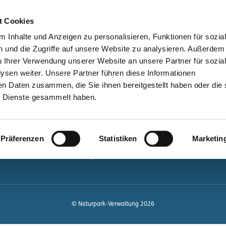
bessere Lesbarkeit
Kontakt
suchen
t Cookies
Schützen &
Lernen &
 Inhalte und Anzeigen zu personalisieren, Funktionen für sozia
Entwickeln
Mitgestalten
 und die Zugriffe auf unsere Website zu analysieren. Außerdem
u Ihrer Verwendung unserer Website an unsere Partner für sozia
ale
Kontakt
sen weiter. Unsere Partner führen diese Informationen
en Daten zusammen, die Sie ihnen bereitgestellt haben oder die 
Newsletter bestellen
 Dienste gesammelt haben.
Infomaterial
Veranstaltungen
gen.de
Präferenzen
Statistiken
Marketin
Projekte
Naturpark-Quiz
© Naturpark-Verwaltung 2026