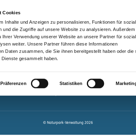
bessere Lesbarkeit
Kontakt
suchen
t Cookies
Schützen &
Lernen &
 Inhalte und Anzeigen zu personalisieren, Funktionen für sozia
Entwickeln
Mitgestalten
 und die Zugriffe auf unsere Website zu analysieren. Außerdem
u Ihrer Verwendung unserer Website an unsere Partner für sozia
ale
Kontakt
sen weiter. Unsere Partner führen diese Informationen
en Daten zusammen, die Sie ihnen bereitgestellt haben oder die 
Newsletter bestellen
 Dienste gesammelt haben.
Infomaterial
Veranstaltungen
gen.de
Präferenzen
Statistiken
Marketin
Projekte
Naturpark-Quiz
© Naturpark-Verwaltung 2026