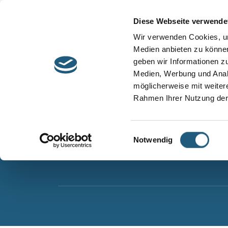
Start
Barrierefreiheit
Leichte Sprache
Diese Webseite verwende
Entdecken &
Besuchen &
Wir verwenden Cookies, um
Informieren
Genießen
Medien anbieten zu können
geben wir Informationen z
Naturpark Thüringer Schiefergebirge/Obere Sa
Medien, Werbung und Analy
Wurzbacher Straße 16
möglicherweise mit weiter
07338 Leutenberg
Rahmen Ihrer Nutzung der
Telefon: 0361 573925090
E-Mail: naturpark.schiefergebirge
@nnl.thuerin
Einwilligungsauswahl
Notwendig
Instagram