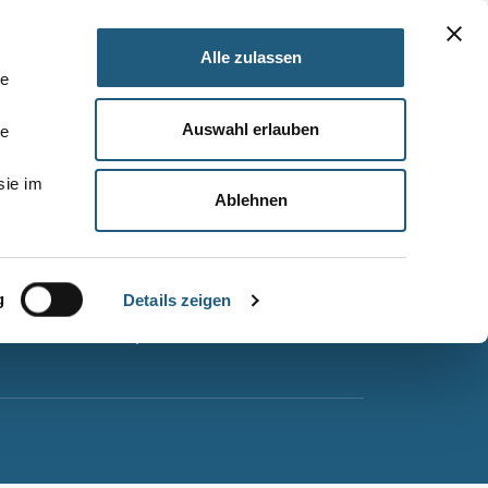
Alle zulassen
le
Auswahl erlauben
le
Barrierefreiheitserklärung
sie im
Leichte Sprache
Ablehnen
Suche
Impressum
g
Datenschutz
Details zeigen
Sitemap