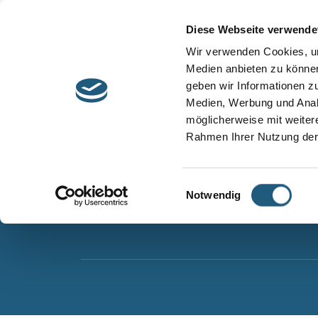
Start
Barrierefreiheit
Leichte Sprache
Diese Webseite verwende
Entdecken &
Besuchen &
Wir verwenden Cookies, um
Informieren
Genießen
Medien anbieten zu können
geben wir Informationen z
Naturpark Thüringer Schiefergebirge/Obere Sa
Medien, Werbung und Analy
Wurzbacher Straße 16
möglicherweise mit weiter
07338 Leutenberg
Rahmen Ihrer Nutzung der
Telefon: 0361 573925090
E-Mail: naturpark.schiefergebirge
@nnl.thuerin
Einwilligungsauswahl
Notwendig
Instagram