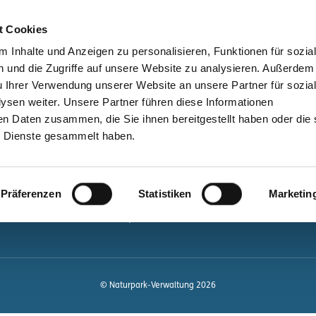
bessere Lesbarkeit
Kontakt
suchen
t Cookies
Schützen &
Lernen &
 Inhalte und Anzeigen zu personalisieren, Funktionen für sozia
Entwickeln
Mitgestalten
 und die Zugriffe auf unsere Website zu analysieren. Außerdem
u Ihrer Verwendung unserer Website an unsere Partner für sozia
ale
Kontakt
sen weiter. Unsere Partner führen diese Informationen
en Daten zusammen, die Sie ihnen bereitgestellt haben oder die 
Newsletter bestellen
 Dienste gesammelt haben.
Infomaterial
Veranstaltungen
gen.de
Präferenzen
Statistiken
Marketin
Projekte
Naturpark-Quiz
© Naturpark-Verwaltung 2026