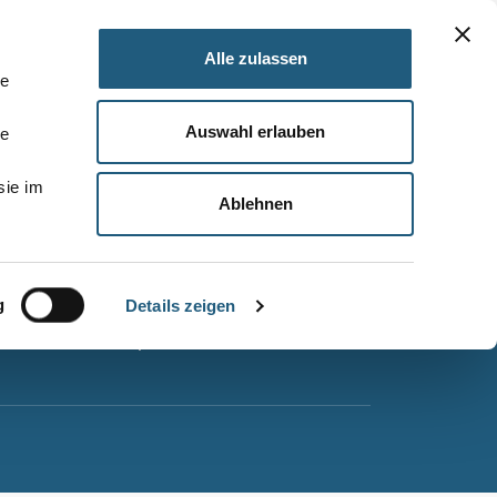
Alle zulassen
le
Auswahl erlauben
le
Barrierefreiheitserklärung
sie im
Leichte Sprache
Ablehnen
Suche
Impressum
g
Datenschutz
Details zeigen
Sitemap