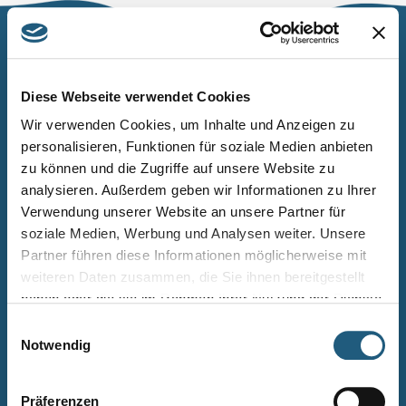
Naturpark Thüringer Schiefergebirge/Obere Saale
Wurzbacher Straße 16
Diese Webseite verwendet Cookies
07338 Leutenberg
Wir verwenden Cookies, um Inhalte und Anzeigen zu
personalisieren, Funktionen für soziale Medien anbieten
Telefon: 0361 573925090
zu können und die Zugriffe auf unsere Website zu
E-Mail: naturpark.schiefergebirge
@nnl.thueringen.de
analysieren. Außerdem geben wir Informationen zu Ihrer
Instagram
Verwendung unserer Website an unsere Partner für
soziale Medien, Werbung und Analysen weiter. Unsere
Partner führen diese Informationen möglicherweise mit
Kontakt
weiteren Daten zusammen, die Sie ihnen bereitgestellt
Newsletter bestellen
haben oder die sie im Rahmen Ihrer Nutzung der Dienste
gesammelt haben.
Infomaterial
Einwilligungsauswahl
Notwendig
Veranstaltungen
Projekte
Präferenzen