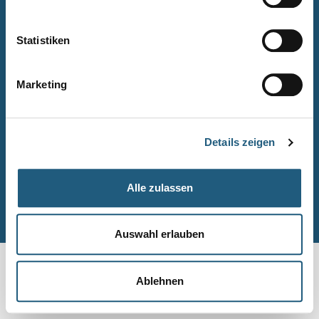
Naturpark-Quiz
Barrierefreiheitserklärung
Statistiken
Leichte Sprache
Suche
Marketing
Impressum
Datenschutz
Details zeigen
Sitemap
Alle zulassen
© Naturpark-Verwaltung 2026
Auswahl erlauben
Ablehnen