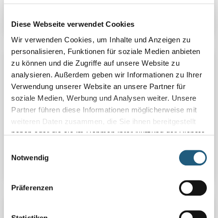
Details
Diese Webseite verwendet Cookies
Wir verwenden Cookies, um Inhalte und Anzeigen zu
personalisieren, Funktionen für soziale Medien anbieten
zu können und die Zugriffe auf unsere Website zu
14.05.2026 | Do | 10:00 Uhr | Familientag
analysieren. Außerdem geben wir Informationen zu Ihrer
HIMMELFAHRT - TAG FÜR DIE FAMILIE
Verwendung unserer Website an unsere Partner für
Der Ziegenhof ist ein beliebtes Wanderziel am
soziale Medien, Werbung und Analysen weiter. Unsere
Hohenwarte Stausee und lädt ein zum Tag der
Partner führen diese Informationen möglicherweise mit
Familie: Ein vielfältiges Angebot an Speisen und
weiteren Daten zusammen, die Sie ihnen bereitgestellt
Getränken, musikalische Begleitung, viele
haben oder die sie im Rahmen Ihrer Nutzung der Dienste
Sitzmöglichkeiten, der Kinderspielplatz und ...
gesammelt haben.
Einwilligungsauswahl
Notwendig
Details
Präferenzen
14.05.2026 | Do | 10:30 Uhr | E-MTB/MTB Tour
Statistiken