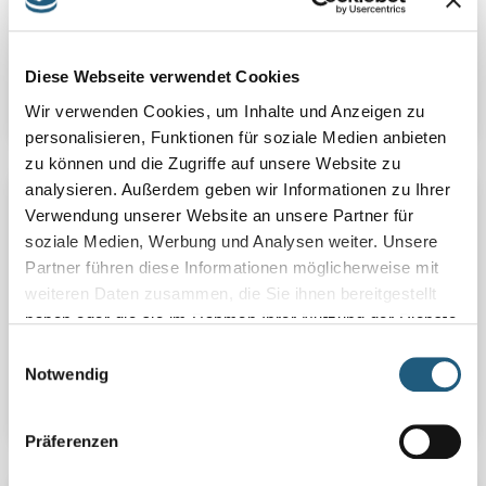
Gegenteil und wandern bergab nach Reschwitz, um
dort über die Saale zu ...
Diese Webseite verwendet Cookies
Details
Wir verwenden Cookies, um Inhalte und Anzeigen zu
personalisieren, Funktionen für soziale Medien anbieten
zu können und die Zugriffe auf unsere Website zu
analysieren. Außerdem geben wir Informationen zu Ihrer
22.11.2025 | Sa | 14:00 Uhr | Waldbaden
Verwendung unserer Website an unsere Partner für
EIN SCHNUPPERWALDBAD
soziale Medien, Werbung und Analysen weiter. Unsere
Partner führen diese Informationen möglicherweise mit
Shirin Yoku - Waldbaden - Das sind Begriffe die einen
weiteren Daten zusammen, die Sie ihnen bereitgestellt
um die Ohren schwirren, aber was steckt dahinter?
haben oder die sie im Rahmen Ihrer Nutzung der Dienste
Kommen Sie mit mir in den Wald, zu einem
Schnupperwaldbad. Wir tauchen in die ...
gesammelt haben.
Einwilligungsauswahl
Notwendig
Details
Präferenzen