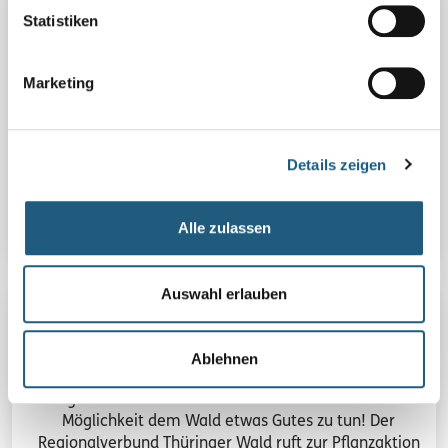
Statistiken
22.11.2025 | Sa | 10:00 Uhr | geführte Wanderung
VERSUNKENES LAND
Als der Hohenwarte Stausee ab 1940 angestaut
Marketing
wurde, versanken in seinen Fluten neben vielen
kleinen Mühlen auch zwei Dörfer. Wir begeben uns
auf die Suche nach den ehemaligen Standorten und
Details zeigen
...
Details
Alle zulassen
Auswahl erlauben
22.11.2025 | Sa | 10 Uhr | Aktion
ACHTUNG - BÄUME PFLANZEN IM NATURPARK -
Ablehnen
VERSCHOBEN AUF MÄRZ 2026
Gegen Ende diesen Jahres haben Sie mehrfach die
Möglichkeit dem Wald etwas Gutes zu tun! Der
Regionalverbund Thüringer Wald ruft zur Pflanzaktion