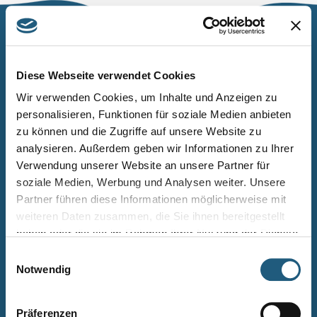
Naturpark Thüringer Schiefergebirge/Obere Saale
Wurzbacher Straße 16
Diese Webseite verwendet Cookies
07338 Leutenberg
Wir verwenden Cookies, um Inhalte und Anzeigen zu
personalisieren, Funktionen für soziale Medien anbieten
Telefon: 0361 573925090
zu können und die Zugriffe auf unsere Website zu
E-Mail: naturpark.schiefergebirge
@nnl.thueringen.de
analysieren. Außerdem geben wir Informationen zu Ihrer
Instagram
Verwendung unserer Website an unsere Partner für
soziale Medien, Werbung und Analysen weiter. Unsere
Partner führen diese Informationen möglicherweise mit
Kontakt
weiteren Daten zusammen, die Sie ihnen bereitgestellt
Newsletter bestellen
haben oder die sie im Rahmen Ihrer Nutzung der Dienste
gesammelt haben.
Infomaterial
Einwilligungsauswahl
Notwendig
Veranstaltungen
Projekte
Präferenzen