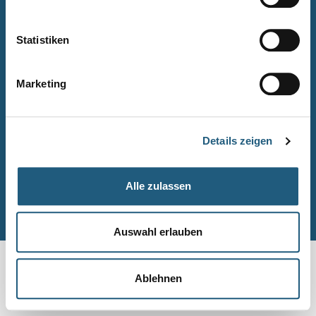
Naturpark-Quiz
Barrierefreiheitserklärung
Statistiken
Leichte Sprache
Suche
Marketing
Impressum
Datenschutz
Details zeigen
Sitemap
Alle zulassen
© Naturpark-Verwaltung 2026
Auswahl erlauben
Ablehnen