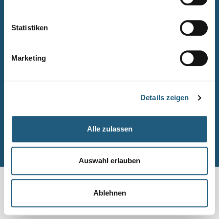
Naturpark-Quiz
Barrierefreiheitserklärung
Statistiken
Leichte Sprache
Suche
Marketing
Impressum
Datenschutz
Details zeigen
Sitemap
Alle zulassen
© Naturpark-Verwaltung 2026
Auswahl erlauben
Ablehnen