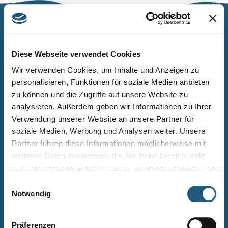
Naturpark Thüringer Schiefergebirge/Obere Saale
Wurzbacher Straße 16
Diese Webseite verwendet Cookies
07338 Leutenberg
Wir verwenden Cookies, um Inhalte und Anzeigen zu
personalisieren, Funktionen für soziale Medien anbieten
Telefon: 0361 573925090
zu können und die Zugriffe auf unsere Website zu
E-Mail: naturpark.schiefergebirge
@nnl.thueringen.de
analysieren. Außerdem geben wir Informationen zu Ihrer
Instagram
Verwendung unserer Website an unsere Partner für
soziale Medien, Werbung und Analysen weiter. Unsere
Partner führen diese Informationen möglicherweise mit
Kontakt
weiteren Daten zusammen, die Sie ihnen bereitgestellt
Newsletter bestellen
haben oder die sie im Rahmen Ihrer Nutzung der Dienste
gesammelt haben.
Infomaterial
Einwilligungsauswahl
Notwendig
Veranstaltungen
Projekte
Präferenzen