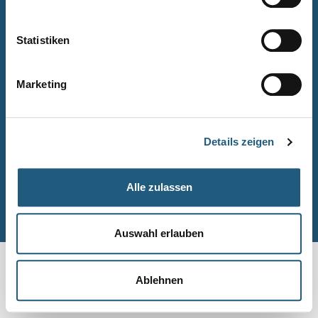
Naturpark-Quiz
Barrierefreiheitserklärung
Statistiken
Leichte Sprache
Suche
Marketing
Impressum
Datenschutz
Details zeigen
Sitemap
Alle zulassen
© Naturpark-Verwaltung 2026
Auswahl erlauben
Ablehnen