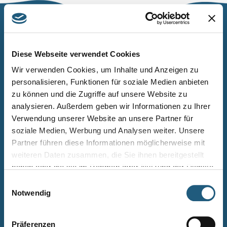
Naturpark Thüringer Schiefergebirge/Obere Saale
Wurzbacher Straße 16
Diese Webseite verwendet Cookies
07338 Leutenberg
Wir verwenden Cookies, um Inhalte und Anzeigen zu
personalisieren, Funktionen für soziale Medien anbieten
Telefon: 0361 573925090
zu können und die Zugriffe auf unsere Website zu
E-Mail: naturpark.schiefergebirge
@nnl.thueringen.de
analysieren. Außerdem geben wir Informationen zu Ihrer
Instagram
Verwendung unserer Website an unsere Partner für
soziale Medien, Werbung und Analysen weiter. Unsere
Partner führen diese Informationen möglicherweise mit
Kontakt
weiteren Daten zusammen, die Sie ihnen bereitgestellt
Newsletter bestellen
haben oder die sie im Rahmen Ihrer Nutzung der Dienste
gesammelt haben.
Infomaterial
Einwilligungsauswahl
Notwendig
Veranstaltungen
Projekte
Präferenzen