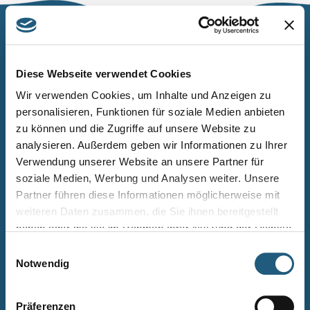
Naturpark Thüringer Schiefergebirge/Obere Saale
Wurzbacher Straße 16
Diese Webseite verwendet Cookies
07338 Leutenberg
Wir verwenden Cookies, um Inhalte und Anzeigen zu
personalisieren, Funktionen für soziale Medien anbieten
Telefon: 0361 573925090
zu können und die Zugriffe auf unsere Website zu
E-Mail: naturpark.schiefergebirge
@nnl.thueringen.de
analysieren. Außerdem geben wir Informationen zu Ihrer
Instagram
Verwendung unserer Website an unsere Partner für
soziale Medien, Werbung und Analysen weiter. Unsere
Partner führen diese Informationen möglicherweise mit
Kontakt
weiteren Daten zusammen, die Sie ihnen bereitgestellt
Newsletter bestellen
haben oder die sie im Rahmen Ihrer Nutzung der Dienste
gesammelt haben.
Infomaterial
Einwilligungsauswahl
Notwendig
Veranstaltungen
Projekte
Präferenzen