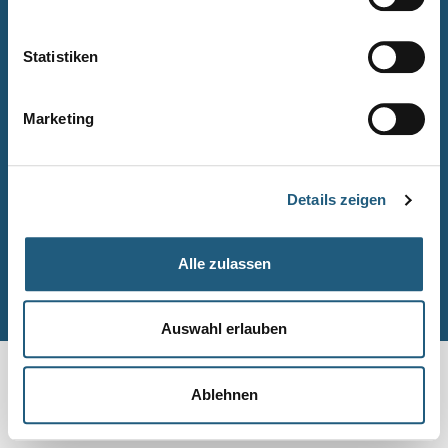
Naturpark-Quiz
Barrierefreiheitserklärung
Statistiken
Leichte Sprache
Suche
Marketing
Impressum
Datenschutz
Details zeigen
Sitemap
Alle zulassen
© Naturpark-Verwaltung 2026
Auswahl erlauben
Ablehnen