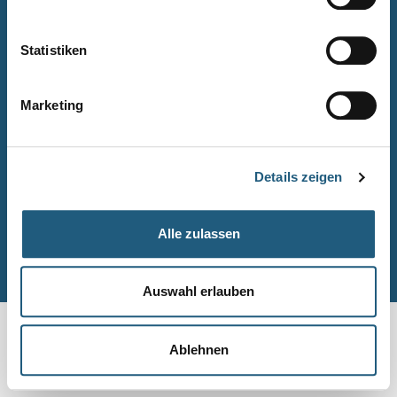
Naturpark-Quiz
Barrierefreiheitserklärung
Statistiken
Leichte Sprache
Suche
Marketing
Impressum
Datenschutz
Details zeigen
Sitemap
Alle zulassen
© Naturpark-Verwaltung 2026
Auswahl erlauben
Ablehnen