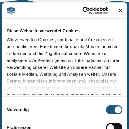
Naturpark Thüringer Schiefergebirge/Obere Saale
Wurzbacher Straße 16
Diese Webseite verwendet Cookies
07338 Leutenberg
Wir verwenden Cookies, um Inhalte und Anzeigen zu
personalisieren, Funktionen für soziale Medien anbieten
Telefon: 0361 573925090
zu können und die Zugriffe auf unsere Website zu
E-Mail: naturpark.schiefergebirge
@nnl.thueringen.de
analysieren. Außerdem geben wir Informationen zu Ihrer
Instagram
Verwendung unserer Website an unsere Partner für
soziale Medien, Werbung und Analysen weiter. Unsere
Partner führen diese Informationen möglicherweise mit
Kontakt
weiteren Daten zusammen, die Sie ihnen bereitgestellt
Newsletter bestellen
haben oder die sie im Rahmen Ihrer Nutzung der Dienste
gesammelt haben.
Infomaterial
Einwilligungsauswahl
Notwendig
Veranstaltungen
Projekte
Präferenzen