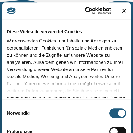
Naturpark Thüringer Schiefergebirge/Obere Saale
Wurzbacher Straße 16
Diese Webseite verwendet Cookies
07338 Leutenberg
Wir verwenden Cookies, um Inhalte und Anzeigen zu
personalisieren, Funktionen für soziale Medien anbieten
Telefon: 0361 573925090
zu können und die Zugriffe auf unsere Website zu
E-Mail: naturpark.schiefergebirge
@nnl.thueringen.de
analysieren. Außerdem geben wir Informationen zu Ihrer
Instagram
Verwendung unserer Website an unsere Partner für
soziale Medien, Werbung und Analysen weiter. Unsere
Partner führen diese Informationen möglicherweise mit
Kontakt
weiteren Daten zusammen, die Sie ihnen bereitgestellt
Newsletter bestellen
haben oder die sie im Rahmen Ihrer Nutzung der Dienste
gesammelt haben.
Infomaterial
Einwilligungsauswahl
Notwendig
Veranstaltungen
Projekte
Präferenzen