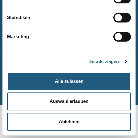
Naturpark-Quiz
Barrierefreiheitserklärung
Statistiken
Leichte Sprache
Suche
Marketing
Impressum
Datenschutz
Details zeigen
Sitemap
Alle zulassen
© Naturpark-Verwaltung 2026
Auswahl erlauben
Ablehnen