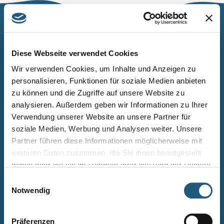
Naturpark Thüringer Schiefergebirge/Obere Saale
Wurzbacher Straße 16
Diese Webseite verwendet Cookies
07338 Leutenberg
Wir verwenden Cookies, um Inhalte und Anzeigen zu
personalisieren, Funktionen für soziale Medien anbieten
Telefon: 0361 573925090
zu können und die Zugriffe auf unsere Website zu
E-Mail: naturpark.schiefergebirge
@nnl.thueringen.de
analysieren. Außerdem geben wir Informationen zu Ihrer
Instagram
Verwendung unserer Website an unsere Partner für
soziale Medien, Werbung und Analysen weiter. Unsere
Partner führen diese Informationen möglicherweise mit
Kontakt
weiteren Daten zusammen, die Sie ihnen bereitgestellt
Newsletter bestellen
haben oder die sie im Rahmen Ihrer Nutzung der Dienste
gesammelt haben.
Infomaterial
Einwilligungsauswahl
Notwendig
Veranstaltungen
Projekte
Präferenzen