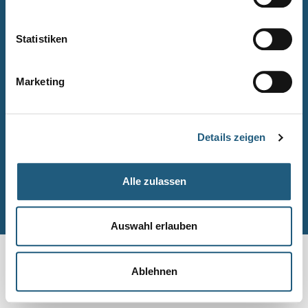
Naturpark-Quiz
Barrierefreiheitserklärung
Statistiken
Leichte Sprache
Suche
Marketing
Impressum
Datenschutz
Details zeigen
Sitemap
Alle zulassen
© Naturpark-Verwaltung 2026
Auswahl erlauben
Ablehnen