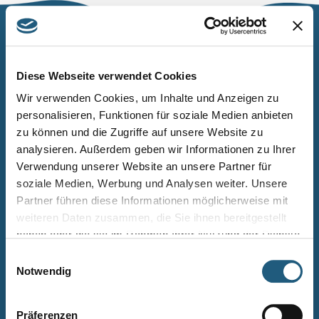
Naturpark Thüringer Schiefergebirge/Obere Saale
Wurzbacher Straße 16
Diese Webseite verwendet Cookies
07338 Leutenberg
Wir verwenden Cookies, um Inhalte und Anzeigen zu
personalisieren, Funktionen für soziale Medien anbieten
Telefon: 0361 573925090
zu können und die Zugriffe auf unsere Website zu
E-Mail: naturpark.schiefergebirge
@nnl.thueringen.de
analysieren. Außerdem geben wir Informationen zu Ihrer
Instagram
Verwendung unserer Website an unsere Partner für
soziale Medien, Werbung und Analysen weiter. Unsere
Partner führen diese Informationen möglicherweise mit
Kontakt
weiteren Daten zusammen, die Sie ihnen bereitgestellt
Newsletter bestellen
haben oder die sie im Rahmen Ihrer Nutzung der Dienste
gesammelt haben.
Infomaterial
Einwilligungsauswahl
Notwendig
Veranstaltungen
Projekte
Präferenzen