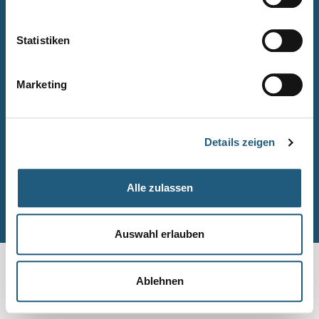
Naturpark-Quiz
Barrierefreiheitserklärung
Statistiken
Leichte Sprache
Suche
Marketing
Impressum
Datenschutz
Details zeigen
Sitemap
Alle zulassen
© Naturpark-Verwaltung 2026
Auswahl erlauben
Ablehnen