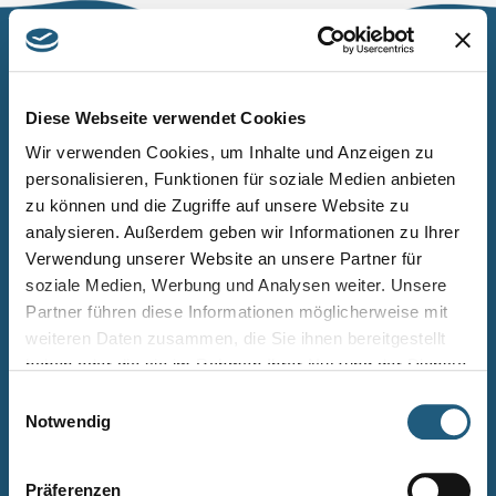
Naturpark Thüringer Schiefergebirge/Obere Saale
Wurzbacher Straße 16
Diese Webseite verwendet Cookies
07338 Leutenberg
Wir verwenden Cookies, um Inhalte und Anzeigen zu
personalisieren, Funktionen für soziale Medien anbieten
Telefon: 0361 573925090
zu können und die Zugriffe auf unsere Website zu
E-Mail: naturpark.schiefergebirge
@nnl.thueringen.de
analysieren. Außerdem geben wir Informationen zu Ihrer
Instagram
Verwendung unserer Website an unsere Partner für
soziale Medien, Werbung und Analysen weiter. Unsere
Partner führen diese Informationen möglicherweise mit
Kontakt
weiteren Daten zusammen, die Sie ihnen bereitgestellt
Newsletter bestellen
haben oder die sie im Rahmen Ihrer Nutzung der Dienste
gesammelt haben.
Infomaterial
Einwilligungsauswahl
Notwendig
Veranstaltungen
Projekte
Präferenzen