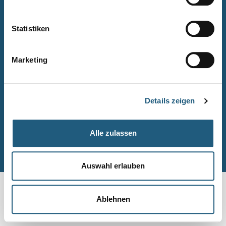
Naturpark-Quiz
Barrierefreiheitserklärung
Statistiken
Leichte Sprache
Suche
Marketing
Impressum
Datenschutz
Details zeigen
Sitemap
Alle zulassen
© Naturpark-Verwaltung 2026
Auswahl erlauben
Ablehnen